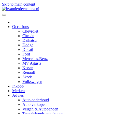
Skip to main content
Occasions
Chevrolet
Citroën
Daihatsu
Dodge
Ducati
Ford
Mercedes-Benz
MV Agusta
Nissan
Renault
Skoda
Volkswagen
Inkoop
Merken
Advies
Auto onderhoud
Auto verkopen
Velgen & Autobanden
Tweedehands auto kopen